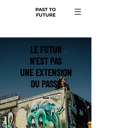
PAST TO
FUTURE
LE FUTUR
N'EST PAS
UNE EXTENSION
DU PASSÉ
...
IMAGINONS
CRÉONS