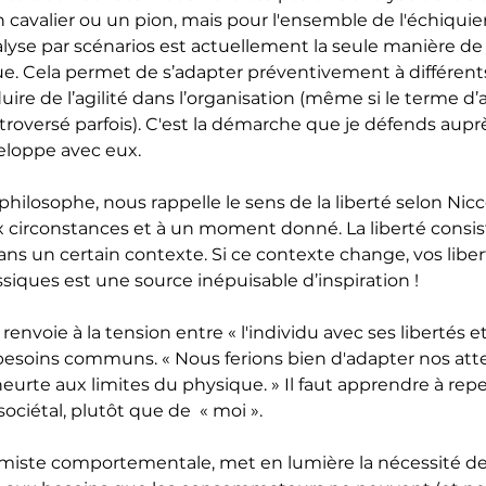
valier ou un pion, mais pour l'ensemble de l'échiquier. 
lyse par scénarios est actuellement la seule manière de
ue. Cela permet de s’adapter préventivement à différents
uire de l’agilité dans l’organisation (même si le terme d’a
roversé parfois). C'est la démarche que je défends aupr
veloppe avec eux.
ilosophe, nous rappelle le sens de la liberté selon Nicco
ux circonstances et à un moment donné. La liberté consist
dans un certain contexte. Si ce contexte change, vos lib
lassiques est une source inépuisable d’inspiration !
envoie à la tension entre « l'individu avec ses libertés et
besoins communs. « Nous ferions bien d'adapter nos attente
heurte aux limites du physique. » Il faut apprendre à re
sociétal, plutôt que de  « moi ».
omiste comportementale, met en lumière la nécessité de