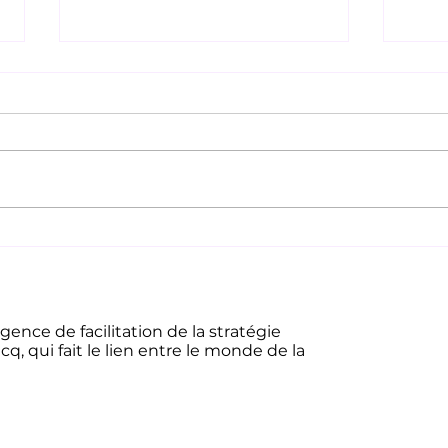
Neom, utopie or dystopie?
Décro
ence de facilitation de la stratégie
q, qui fait le lien entre le monde de la