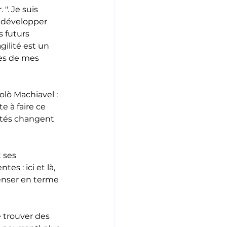
". Je suis 
 développer 
 futurs 
gilité est un 
ès de mes 
lò Machiavel : 
e à faire ce 
ertés changent 
 ses 
s : ici et là, 
penser en terme 
 trouver des 