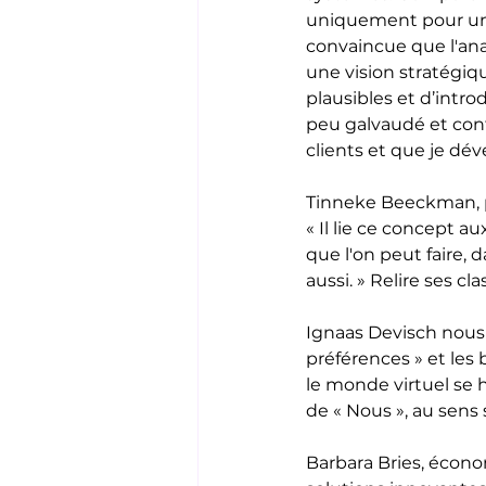
uniquement pour un ca
convaincue que l'ana
une vision stratégiq
plausibles et d’introd
peu galvaudé et cont
clients et que je dé
Tinneke Beeckman, ph
« Il lie ce concept a
que l'on peut faire, 
aussi. » Relire ses c
Ignaas Devisch nous r
préférences » et les 
le monde virtuel se 
de « Nous », au sens 
Barbara Bries, écon