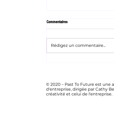
Commentaires
Rédigez un commentaire...
L'art est-il le seul moyen de poser
des questions paradoxales?
© 2020 – Past To Future est une ag
d'entreprise, dirigée par Cathy Bec
créativité et celui de l'entreprise.