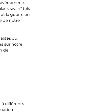
s événements 
black swan" tels 
et la guerre en 
e de notre 
alités qui 
es sur notre 
n de 
à différents 
tuation 